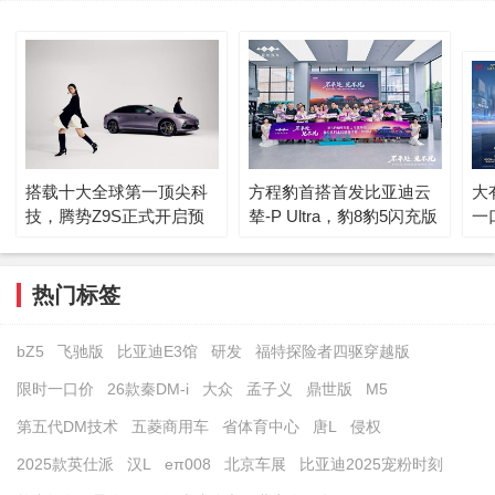
搭载十大全球第一顶尖科
方程豹首搭首发比亚迪云
大
技，腾势Z9S正式开启预
辇-P Ultra，豹8豹5闪充版
一
售
实现三轮行驶
光
热门标签
bZ5
飞驰版
比亚迪E3馆
研发
福特探险者四驱穿越版
限时一口价
26款秦DM-i
大众
孟子义
鼎世版
M5
第五代DM技术
五菱商用车
省体育中心
唐L
侵权
2025款英仕派
汉L
eπ008
北京车展
比亚迪2025宠粉时刻